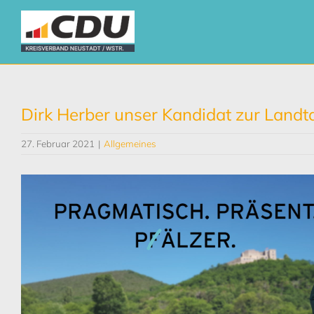
Zum
Inhalt
springen
Dirk Herber unser Kandidat zur Land
27. Februar 2021
|
Allgemeines
Zeige
grösseres
Bild