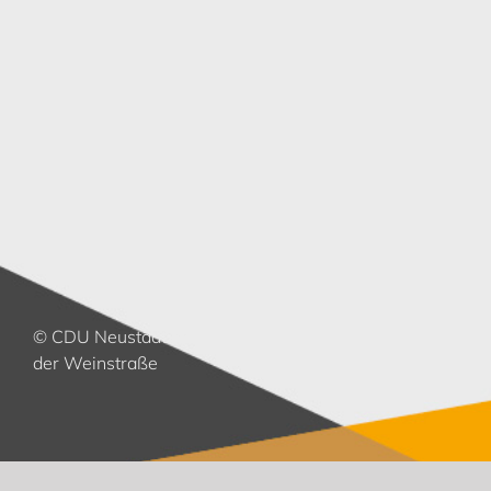
© CDU Neustadt an
der Weinstraße