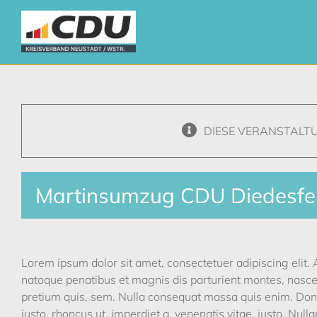
Zum
Inhalt
springen
DIESE VERANSTALT
Martinsumzug CDU Diedesfe
Lorem ipsum dolor sit amet, consectetuer adipiscing eli
natoque penatibus et magnis dis parturient montes, nascet
pretium quis, sem. Nulla consequat massa quis enim. Donec 
justo, rhoncus ut, imperdiet a, venenatis vitae, justo. Null