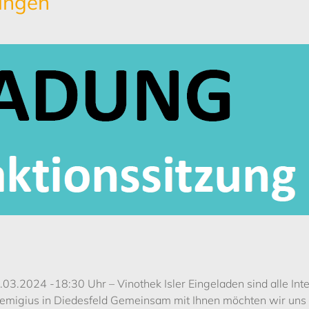
ungen
3.2024 -18:30 Uhr – Vinothek Isler Eingeladen sind alle In
migius in Diedesfeld Gemeinsam mit Ihnen möchten wir uns üb