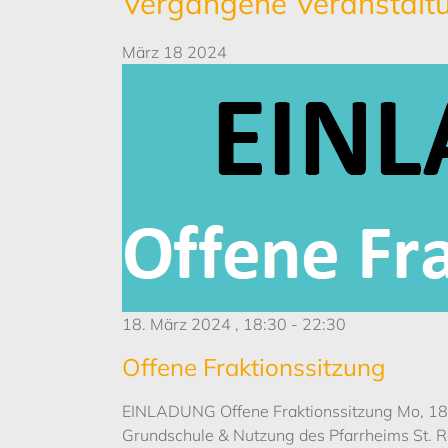
Vergangene Veranstalt
März
18
2024
18. März 2024 , 18:30
-
22:30
Offene Fraktionssitzung
EINLADUNG Offene Fraktionssitzung Mo, 18.0
Grundschule & Nutzung des Pfarrheims St. Re