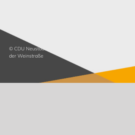
© CDU Neustadt an
der Weinstraße