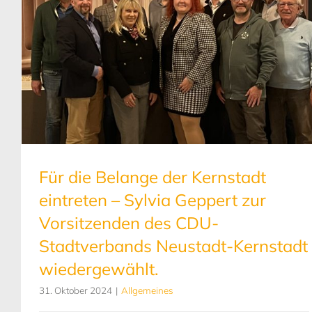
Für die Belange der Kernstadt
eintreten – Sylvia Geppert zur
Vorsitzenden des CDU-
Stadtverbands Neustadt-Kernstadt
wiedergewählt.
31. Oktober 2024
|
Allgemeines