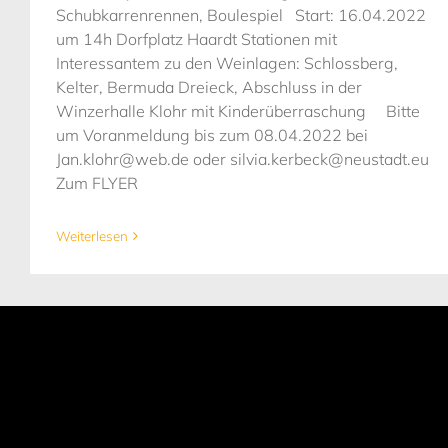
Schubkarrenrennen, Boulespiel Start: 16.04.2022
um 14h Dorfplatz Haardt Stationen mit
Interessantem zu den Weinlagen: Schlossberg,
Kelter, Bermuda Dreieck, Abschluss in der
Winzerhalle Klohr mit Kinderüberraschung Bitte
um Voranmeldung bis zum 08.04.2022 bei
Jan.klohr@web.de oder silvia.kerbeck@neustadt.eu
Zum FLYER
Weiterlesen